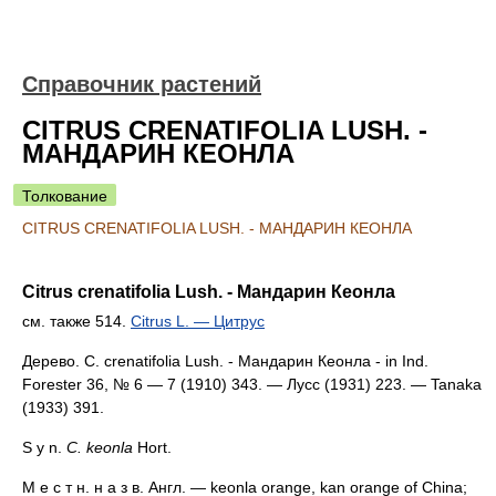
Справочник растений
CITRUS CRENATIFOLIA LUSH. -
МАНДАРИН КЕОНЛА
Толкование
CITRUS CRENATIFOLIA LUSH. - МАНДАРИН КЕОНЛА
Citrus crenatifolia Lush. - Мандарин Кеонла
см. также 514.
Citrus L. — Цитрус
Дерево. С. crenatifolia Lush. - Мандарин Кеонла - in Ind.
Forester 36, № 6 — 7 (1910) 343. — Лусс (1931) 223. — Tanaka
(1933) 391.
S y n.
С. keonla
Hort.
М е с т н. н а з в. Англ. — keonla orange, kan orange of China;