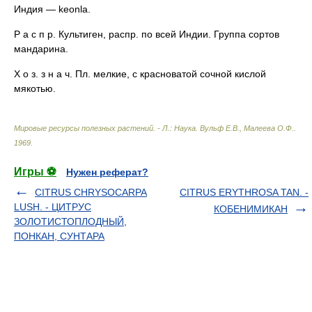
Индия — keonla.
P а с п р. Культиген, распр. по всей Индии. Группа сортов
мандарина.
Х о з. з н а ч. Пл. мелкие, с красноватой сочной кислой
мякотью.
Мировые ресурсы полезных растений. - Л.: Наука
.
Вульф Е.В., Малеева О.Ф.
.
1969
.
Игры ⚽
Нужен реферат?
CITRUS CHRYSOCARPA
CITRUS ERYTHROSA TAN. -
LUSH. - ЦИТРУС
КОБЕНИМИКАН
ЗОЛОТИСТОПЛОДНЫЙ,
ПОНКАН, СУНТАРА